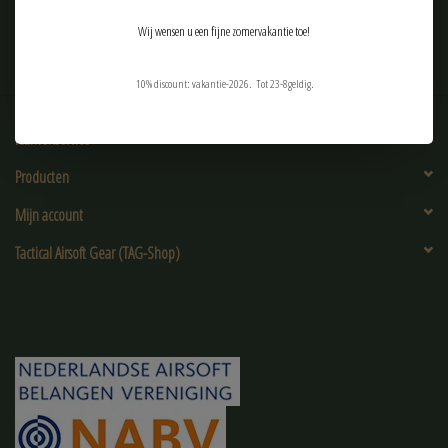
Wij wensen u een fijne zomervakantie toe!
10% discount: vakantie-2026. Tot 23-8geldig.
Klantenservice
Producten
Mijn account
Tactical Airsoft Gear (TAG-Shop)