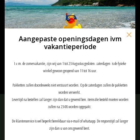
Aangepaste openingsdagen ivm
vakantieperiode
Invader Gear Replacement Knee
Pads OD Predator Pants
€9,90
I.v.m. de zomervakantie, zijn wij van 1 tot 23 Augustus gesloten. zaterdagen is de fysieke
winkel gewoon geopend van 11 tot 16 uur.
Pakketten zullen doordeweeks niet verstuurt worden. Op de zaterdagen zullen de pakketten
worden verwerkt.
Levertijd na bestellen zal langer zijn dan dat u gewend ben. items die besteld moeten worden
Meld je aan voor onze nieuwsbrief:
zullen na 23-08 worden opgepakt.
De klantenservice is wel beperkt bereikbaar via e-mail of whatsapp. De responstijd zal langer
zijn dan u van ons gewend bent.
ABONNEER