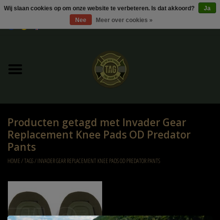
Wij slaan cookies op om onze website te verbeteren. Is dat akkoord?
Ja
Nee
Meer over cookies »
0 Artikelen - €0,00
Home
UItverkoop
Kleding
Producten getagd met Invader Gear
Tactical gear
Replacement Knee Pads OD Predator
Pants
Ammo
HOME
/
TAGS
/
INVADER GEAR REPLACEMENT KNEE PADS OD PREDATOR PANTS
Replica Parts
Diverse